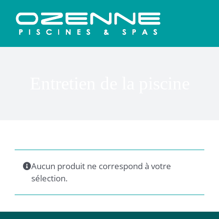
Passer
au
contenu
Entretien de la piscine
Aucun produit ne correspond à votre
sélection.