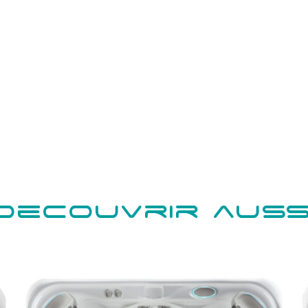
decouvrir auss