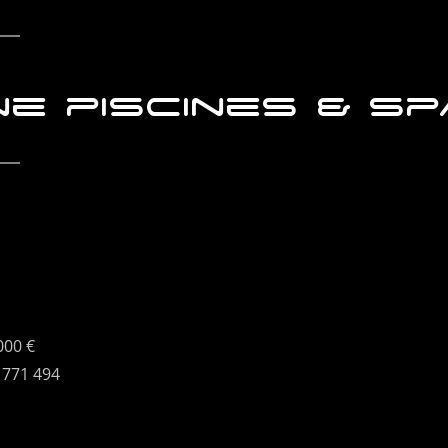
e piscines & sp
000 €
 771 494