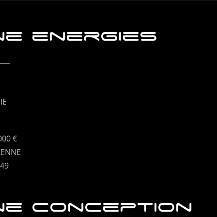
e energies
IE
000 €
OZENNE
749
e conception