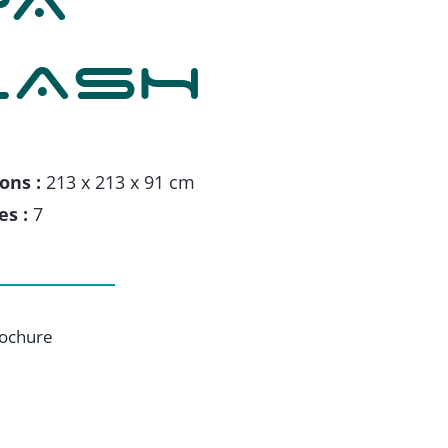
PA
LASH
ons :
213 x 213 x 91 cm
es :
7
rochure